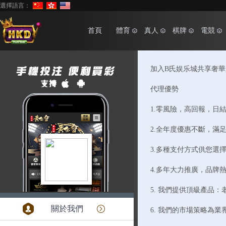
選擇語言：
蘋果 APP
首頁
體育
真人
棋牌
電競
SB
OB棋牌
KY棋牌
限時優惠
邀
加入B氏娱乐城共享奢華
JOKER電子
OB捕魚
PNG電子
JDB捕魚
皇金
JD
OB真人
DG真人
PP
OB BOARDGAME
KY BOARDGAME
掃壹掃下載手機APP
SBO 
當前熱點福利領取
雙方都
代理優勢
1.零風險，高回報，日
OB
2.全年度優惠不斷，滿
3.多種支付方式供您選
4.多年大力推廣，品牌
5. 我們提供頂級產品
關於我們
6. 我們的市場策略為