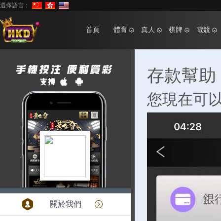
選擇語言：
蘋果 APP
首頁
體育
真人
棋牌
電競
SB
OB棋牌
KY棋牌
限時優惠
邀
JOKER電子
OB捕魚
PNG電子
JDB捕魚
皇金
JD
存款幫助
OB真人
DG真人
PP
OB BOARDGAME
KY BOARDGAME
掃壹掃下載手機APP
SBO 
當前熱點福利領取
雙方都
您現在可
OB
關於我們