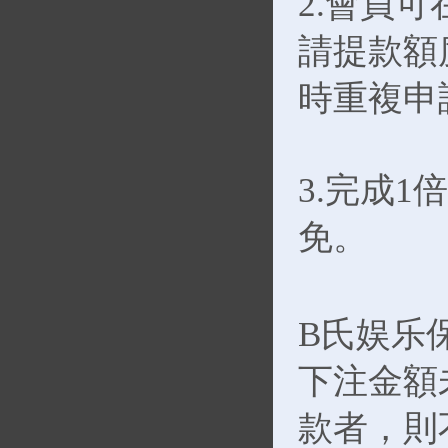
2.會員可
請提款額
時重複申
3.完成
免。
B氏娱乐
下注金額
款者，
則