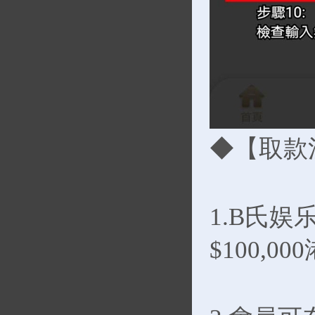
◆【取款
1.B氏娱
$1
00,0