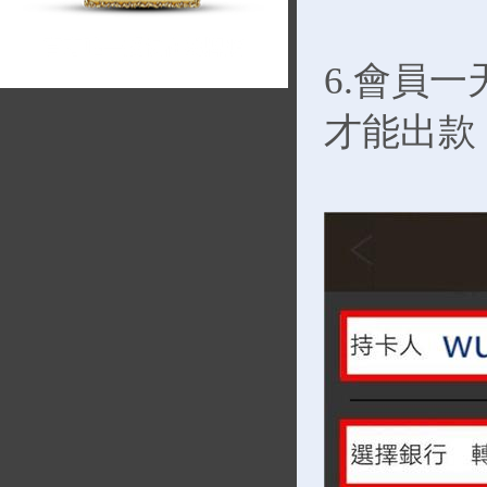
6.會員一
才能出款