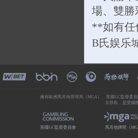
場、雙勝
**如有
B氏娱乐
擁有歐洲馬耳他管理局（MGA）、英國GC監督委員會（G
京群島，是受國
英國GC監督委員會
馬耳他牌照（MG